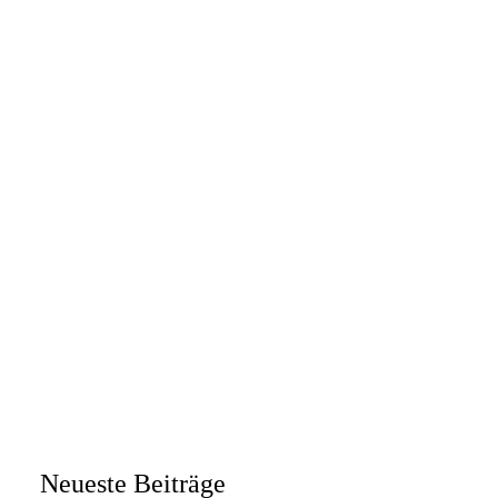
20. Oktober 2019
Die Zukunft im Blick
Am 18. und 19. Oktober 2019 fand erneut die
„Berufeschau“…
Messe
Neueste Beiträge