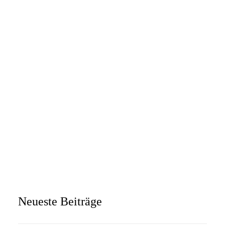
17. Juli 2023
Vilsbiburger Firmenfußball-Cup kehrt
nach dreijähriger Pause zurück
Nach coronabedingter Pause fand am Samstag, den 24.
Juni,…
Allgemein
Neueste Beiträge